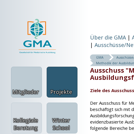
Über die GMA
Ausschüsse/Ne
GMA
Ausschüss
Methodik der Ausbildu
Ausschuss "M
Ausbildungs
Ziele des Ausschus
Mitglieder
Projekte
Der Ausschuss für M
beschäftigt sich mit
Ausbildungsforschung,
Kollegiale
Winter
evidenzbasierte Ausb
Beratung
School
folgende Bereiche ber