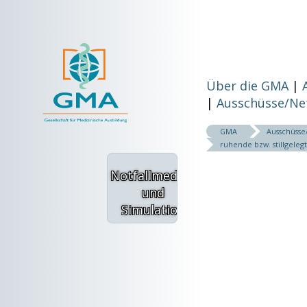
Über die GMA
Ausschüsse/Ne
GMA
Ausschüss
ruhende bzw. stillgeleg
Notfallmedizin
und
Simulation