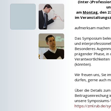
(Inter-)Professio
un
am
Montag
, den 2
im Veranstaltungs
aufmerksam machen un
Das Symposium beleuc
und interprofessione
Besonderes Augenmer
prägender Phase, in 
Verantwortlichkeite
(könnten).
Wir freuen uns, Sie 
dürfen, gerne auch 
Über die Details zu
Beitragseinreichung i
unsere Symposiums-
https://zml.rub.de/