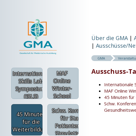
Über die GMA
Ausschüsse/Ne
GMA
Veranstalt
Ausschuss-T
MAF
Internationale
Online
Skills Lab
Internationale 
Winter-
Symposium
MAF Online Win
School
(iSLS)
45 Minuten für
Schw. Konferenz
Gesundheitswe
Schw. Konferenz
45 Minuten
für Stand.
für die
Patienten und
Weiterbildung
Simulation im