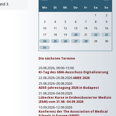
und 3.
Mo
Di
Mi
Do
Fr
Sa
So
1
2
3
4
5
6
7
8
9
10
11
12
13
14
15
16
17
18
19
20
21
22
23
24
25
26
27
28
29
30
31
Die nächsten Termine
20.08.2026, 09:00–15:00
KI-Tag des GMA-Ausschuss Digitalisierung
22.08.2026–26.08.2026
AMEE 2026
25.08.2026–28.08.2026
ADEE-Jahrestagung 2026 in Budapest
31.08.2026–04.09.2026
Lübecker Kurse in Evidenzbasierter Medizin
(EbM) vom 31.08.-04.09.2026
10.09.2026–12.09.2026
Konferenz der The Association of Medical
Schools in Europe (AMSE)