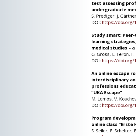
test assessing pro
undergraduate med
S. Prediger, J. Gärtne
DOI:
https://doi.or
Study smart: Peer-
learning strategie
medical studies – a
G. Gross, L. Feron, F
DOI:
https://doi.or
An online escape ro
interdisciplinary a
professions educat
“UKA Escape”
M. Lemos, V. Kouchev,
DOI:
https://doi.or
Program developmen
online class “Erste
S. Seiler, F. Schelter,