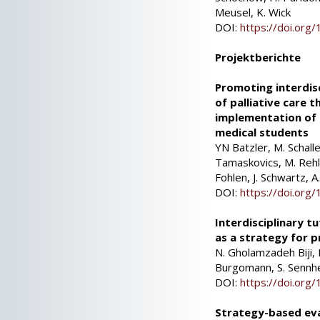
Meusel, K. Wick
DOI:
https://doi.or
Projektberichte
Promoting interdisc
of palliative care
implementation of a
medical students
YN Batzler, M. Schal
Tamaskovics, M. Rehlin
Fohlen, J. Schwartz, 
DOI:
https://doi.or
Interdisciplinary tut
as a strategy for p
N. Gholamzadeh Biji, 
Burgomann, S. Sennh
DOI:
https://doi.or
Strategy-based eva