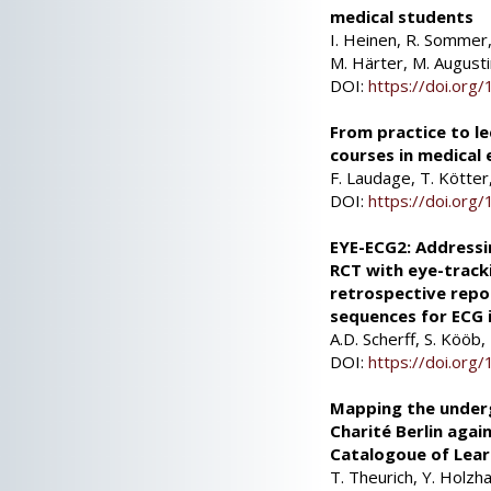
medical students
I. Heinen, R. Sommer,
M. Härter, M. Augusti
DOI:
https://doi.or
From practice to l
courses in medical
F. Laudage, T. Kötte
DOI:
https://doi.or
EYE-ECG2: Addressi
RCT with eye-track
retrospective repo
sequences for ECG i
A.D. Scherff, S. Kööb,
DOI:
https://doi.or
Mapping the underg
Charité Berlin aga
Catalogoue of Lear
T. Theurich, Y. Holzh