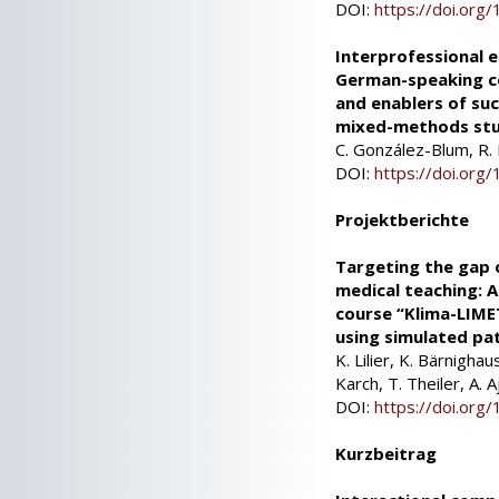
DOI:
https://doi.or
Interprofessional e
German-speaking co
and enablers of suc
mixed-methods st
C. González-Blum, R. 
DOI:
https://doi.or
Projektberichte
Targeting the gap 
medical teaching: A
course “Klima-LIME
using simulated pa
K. Lilier, K. Bärnighau
Karch, T. Theiler, A. 
DOI:
https://doi.or
Kurzbeitrag