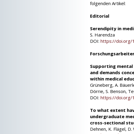
folgenden Artikel:
Editorial
Serendipity in medi
S. Harendza
DOI:
https://doi.or
Forschungsarbeite
Supporting mental 
and demands concer
within medical edu
Grüneberg, A. Bäuerle,
Dörrie, S. Benson, Te
DOI:
https://doi.or
To what extent have
undergraduate medi
cross-sectional stu
Dehnen, K. Flägel, D. 