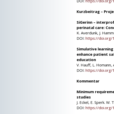
DOI:
https://doi.or
Kurzbeitrag – Proj
SiGerinn – interpro
perinatal care: Co
K. Averdunk, J. Hamme
DOI:
https://doi.or
Simulative learning
enhance patient sa
education
V. Hauff, L. Homann,
DOI:
https://doi.or
Kommentar
Minimum requirement
studies
J. Eckel, E. Sperk. W.
DOI:
https://doi.or