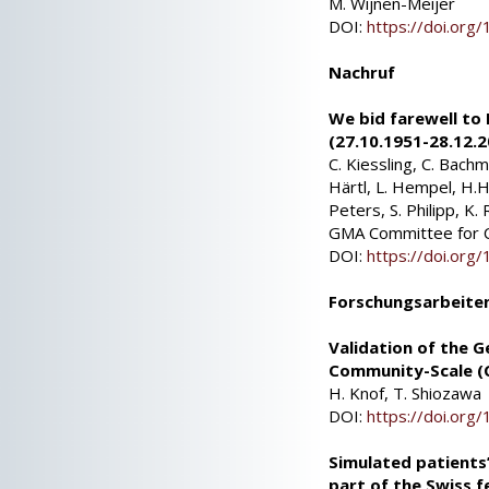
M. Wijnen-Meijer
DOI:
https://doi.or
Nachruf
We bid farewell to 
(27.10.1951-28.12.
C. Kiessling, C. Bachm
Härtl, L. Hempel, H.Hö
Peters, S. Philipp, K
GMA Committee for C
DOI:
https://doi.or
Forschungsarbeite
Validation of the 
Community-Scale (
H. Knof, T. Shiozawa
DOI:
https://doi.or
Simulated patients’ 
part of the Swiss f