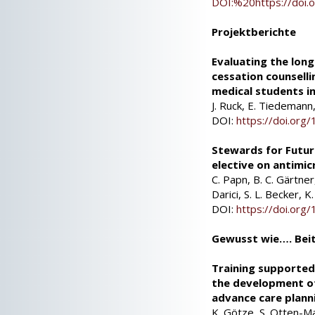
DOI:%20https://doi
Projektberichte
Evaluating the long
cessation counsell
medical students i
J. Ruck, E. Tiedemann
DOI:
https://doi.or
Stewards for Futur
elective on antimi
C. Papn, B. C. Gärtner
Darici, S. L. Becker, 
DOI:
https://doi.or
Gewusst wie…. Bei
Training supporte
the development of 
advance care plann
K. Götze, S. Otten-Ma