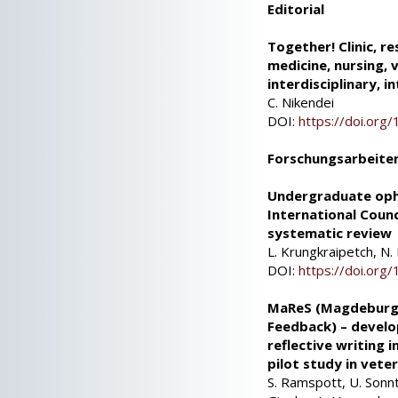
Editorial
Together! Clinic, r
medicine, nursing, 
interdisciplinary, i
C. Nikendei
DOI:
https://doi.or
Forschungsarbeite
Undergraduate oph
International Counc
systematic review
L. Krungkraipetch, N
DOI:
https://doi.or
MaReS (Magdeburg R
Feedback) – devel
reflective writing 
pilot study in vete
S. Ramspott, U. Sonnta