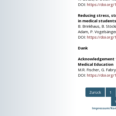
DOI:
https://doi.or
Reducing stress, st
in medical studen
B. Brinkhaus, B. Stöck
Adam, P. Vogelsänge
DOI:
https://doi.or
Dank
Acknowledgement t
Medical Education
M.R. Fischer, G. Fabr
DOI:
https://doi.or
Zurück
1
Impressum/Kon