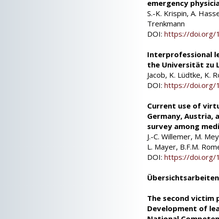
emergency physicia
S.-K. Krispin, A. Hasse
Trenkmann
DOI:
https://doi.or
Interprofessional l
the Universität zu 
Jacob, K. Lüdtke, K. 
DOI:
https://doi.or
Current use of virtu
Germany, Austria, a
survey among medic
J.-C. Willemer, M. Mey
L. Mayer, B.F.M. Rome
DOI:
https://doi.or
Übersichtsarbeite
The second victim 
Development of lea
National Competen