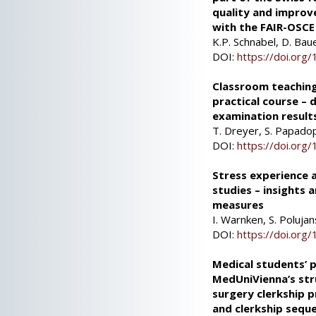
quality and improv
with the FAIR-OSCE
K.P. Schnabel, D. Bau
DOI:
https://doi.or
Classroom teaching
practical course – 
examination result
T. Dreyer, S. Papadop
DOI:
https://doi.or
Stress experience a
studies – insights 
measures
I. Warnken, S. Polujan
DOI:
https://doi.or
Medical students’ p
MedUniVienna’s str
surgery clerkship p
and clerkship sequ