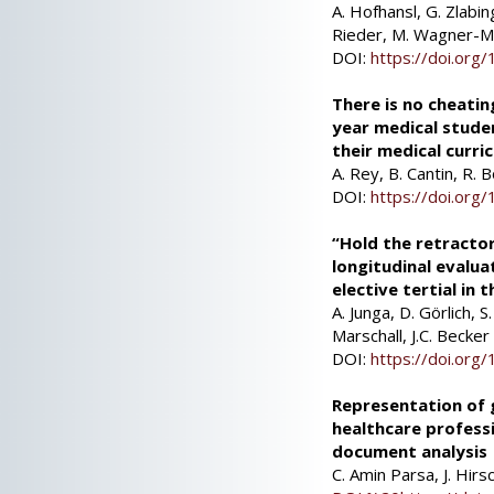
A. Hofhansl, G. Zlabin
Rieder, M. Wagner-M
DOI:
https://doi.or
There is no cheatin
year medical stude
their medical curri
A. Rey, B. Cantin, R. 
DOI:
https://doi.or
“Hold the retractor
longitudinal evalua
elective tertial in 
A. Junga, D. Görlich, 
Marschall, J.C. Becker
DOI:
https://doi.or
Representation of 
healthcare professi
document analysis
C. Amin Parsa, J. Hir