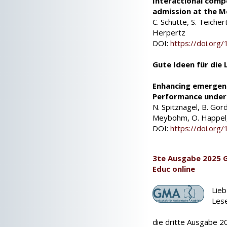
Interactional comp
admission at the M
C. Schütte, S. Teichert
Herpertz
DOI:
https://doi.or
Gute Ideen für die 
Enhancing emergenc
Performance under
N. Spitznagel, B. Gor
Meybohm, O. Happel,
DOI:
https://doi.or
3te Ausgabe 2025 
Educ online
Lieb
Lese
die dritte Ausgabe 2