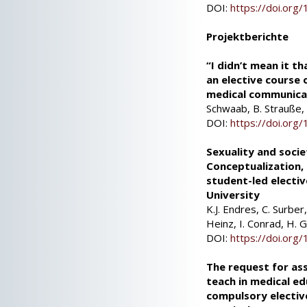
DOI:
https://doi.or
Projektberichte
“I didn’t mean it t
an elective course 
medical communica
Schwaab, B. Strauße, 
DOI:
https://doi.or
Sexuality and socie
Conceptualization,
student-led electiv
University
K.J. Endres, C. Surber
Heinz, I. Conrad, H. 
DOI:
https://doi.or
The request for ass
teach in medical ed
compulsory electiv