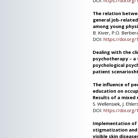
DOI:
https://doi.or
The relation betwee
general job-related
among young physi
B. Kiver, P.O. Berber
DOI:
https://doi.or
Dealing with the cl
psychotherapy – a 
psychological psyc
patient scenariosh
The influence of pe
education on occupa
Results of a mixed
S. Wellensiek, J. Ehle
DOI:
https://doi.or
Implementation of 
stigmatization and
visible skin diseas