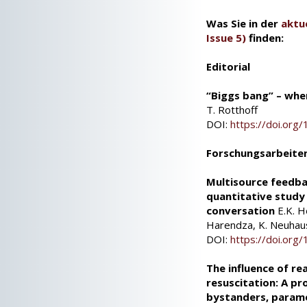
Was Sie in der
aktu
Issue 5)
finden:
Editorial
“Biggs bang” – when
T. Rotthoff
DOI:
https://doi.or
Forschungsarbeite
Multisource feedbac
quantitative study
conversation
E.K. He
Harendza, K. Neuhau
DOI:
https://doi.or
The influence of re
resuscitation: A p
bystanders, parame