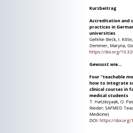
Kurzbeitrag
Accreditation and q
practices in German
universities
Gehrke-Beck, I. Kitte,
Demmer, Maryna, Gor
https://doi.org/10.
Gewusst wie…
Four “teachable mo
how to integrate s
clinical courses in
medical students
T. Hatziisyaak, O. Pas
Rieder; SAFMED Teac
Medicine)
DOI:
https://doi.or