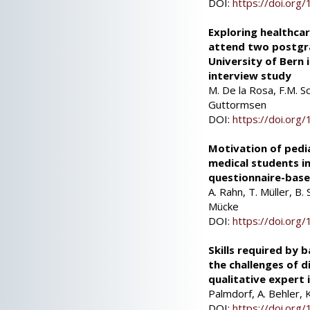
DOI:
https://doi.or
Exploring healthcar
attend two postgr
University of Bern 
interview study
M. De la Rosa, F.M. Sch
Guttormsen
DOI:
https://doi.or
Motivation of pedi
medical students in
questionnaire-bas
A. Rahn, T. Müller, B.
Mücke
DOI:
https://doi.or
Skills required by 
the challenges of di
qualitative expert 
Palmdorf, A. Behler, K
DOI:
https://doi.or