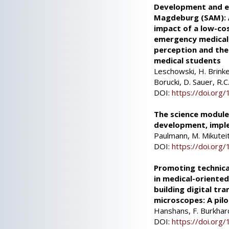
Development and e
Magdeburg (SAM): A
impact of a low-cos
emergency medical 
perception and the 
medical students
Leschowski, H. Brinkem
Borucki, D. Sauer, R.
DOI:
https://doi.or
The science module
development, imple
Paulmann, M. Mikuteit
DOI:
https://doi.or
Promoting technic
in medical-oriente
building digital tr
microscopes: A pilo
Hanshans, F. Burkhar
DOI:
https://doi.or