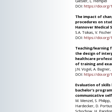
Giesler, L. Hempel
DOI:
https://doi.or
The impact of chan
procedures on stud
Hannover Medical 
S.A. Tsikas, V. Fischer
DOI:
https://doi.or
Teaching/learning 
the design of inter
healthcare professi
of training and ex
J.N. Vogel, A. Bagner,
DOI:
https://doi.or
Evaluation of skill
bachelor’s progra
communicative self
M. Menzel, S. Philipp,
Hardecker, D. Portius
Schochow, H. Paridon,