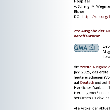
Hospital
A. Scherg, M. Wegmann
Elsner
DOI:
https://doi.or
2te Ausgabe der G
veröffentlicht
Lie
Mitg
Lese
die
zweite Ausgabe de
Jahr 2025, das erste 
heute erschienen (Vol
auf
Deutsch
und auf
Herzlicher Dank an al
Herausgeber*innen un
herzlichen Glückwunsc
Alle Artikel der aktue