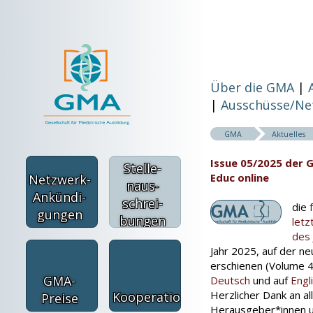
Über die GMA
Ausschüsse/Ne
GMA
Aktuelles
Issue 05/2025 der 
Stel­le­
Educ online
Net­zwer­k-
naus­
An­kündi­
schrei­
die
gun­gen
bun­gen
let
des 
Jahr 2025, auf der ne
erschienen (Volume 42
GMA-
Deutsch
und auf
Engl
Herzlicher Dank an al
Kooperationen
Preise
Herausgeber*innen un