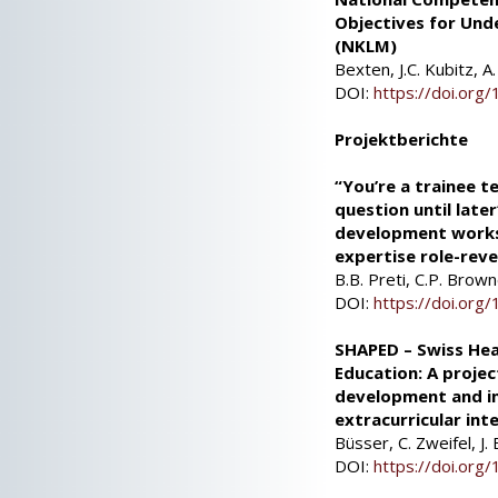
Objectives for Und
(NKLM)
Bexten, J.C. Kubitz, 
DOI:
https://doi.or
Projektberichte
“You’re a trainee t
question until later
development works
expertise role-reve
B.B. Preti, C.P. Brown
DOI:
https://doi.or
SHAPED – Swiss Heal
Education: A projec
development and im
extracurricular int
Büsser, C. Zweifel, J.
DOI:
https://doi.or