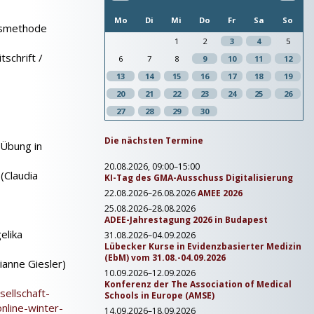
Mo
Di
Mi
Do
Fr
Sa
So
ngsmethode
1
2
3
4
5
tschrift /
6
7
8
9
10
11
12
13
14
15
16
17
18
19
20
21
22
23
24
25
26
27
28
29
30
Die nächsten Termine
 Übung in
20.08.2026, 09:00–15:00
(Claudia
KI-Tag des GMA-Ausschuss Digitalisierung
22.08.2026–26.08.2026
AMEE 2026
25.08.2026–28.08.2026
ADEE-Jahrestagung 2026 in Budapest
elika
31.08.2026–04.09.2026
Lübecker Kurse in Evidenzbasierter Medizin
(EbM) vom 31.08.-04.09.2026
ianne Giesler)
10.09.2026–12.09.2026
Konferenz der The Association of Medical
sellschaft-
Schools in Europe (AMSE)
nline-winter-
14.09.2026–18.09.2026