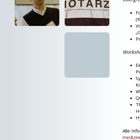
F
(
Vo
„
P
Worksho
Ei
P
S
Ki
Wi
Q
T
H
H
Alle In
medizin