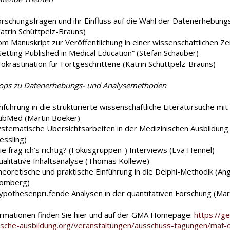
orschungsfragen und ihr Einfluss auf die Wahl der Datenerhebu
Katrin Schüttpelz-Brauns)
m Manuskript zur Veröffentlichung in einer wissenschaftlichen Zei
Getting Published in Medical Education“ (Stefan Schauber)
rokrastination für Fortgeschrittene (Katrin Schüttpelz-Brauns)
ps zu Datenerhebungs- und Analysemethoden
nführung in die strukturierte wissenschaftliche Literatursuche mit
ubMed (Martin Boeker)
ystematische Übersichtsarbeiten in der Medizinischen Ausbildung 
essling)
e frag ich’s richtig? (Fokusgruppen-) Interviews (Eva Hennel)
ualitative Inhaltsanalyse (Thomas Kollewe)
heoretische und praktische Einführung in die Delphi-Methodik (Ang
omberg)
ypothesenprüfende Analysen in der quantitativen Forschung (Mar
formationen finden Sie hier und auf der GMA Homepage:
https://ge
ische-ausbildung.org/veranstaltungen/ausschuss-tagungen/maf-o