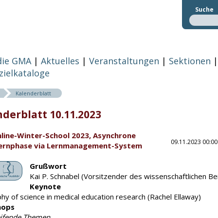
Suche
die GMA
Aktuelles
Veranstaltungen
Sektionen
zielkataloge
Kalenderblatt
derblatt 10.11.2023
line-Winter-School 2023, Asynchrone
09.11.2023 00:00
lernphase via Lernmanagement-System
Grußwort
Kai P. Schnabel (Vorsitzender des wissenschaftlichen B
Keynote
hy of science in medical education research (Rachel Ellaway)
hops
ifende Themen