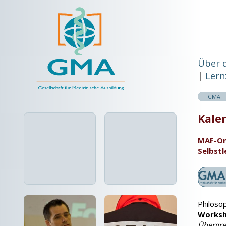
Über 
Lern
GMA
Kalen
MAF-On
Selbst
Philosop
Works
Übergre